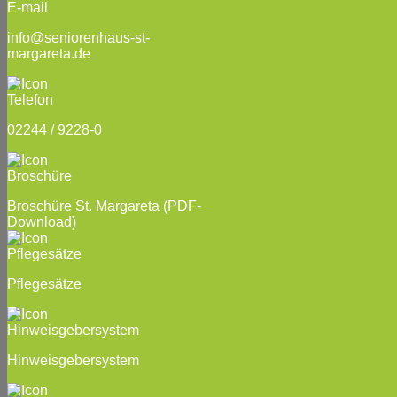
info@seniorenhaus-st-
margareta.de
02244 / 9228-0
Broschüre St. Margareta
(PDF-
Download)
Pflegesätze
Hinweisgebersystem