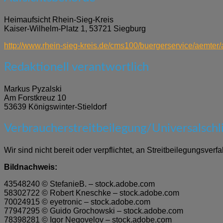
Heimaufsicht Rhein-Sieg-Kreis
Kaiser-Wilhelm-Platz 1, 53721 Siegburg
http://www.rhein-sieg-kreis.de/cms100/buergerservice/aemter/
Redaktionell verantwortlich
Markus Pyzalski
Am Forstkreuz 10
53639 Königswinter-Stieldorf
Verbraucher­streit­beilegung/Universal­schli
Wir sind nicht bereit oder verpflichtet, an Streitbeilegungsver
Bildnachweis:
43548240 © StefanieB. – stock.adobe.com
58302722 © Robert Kneschke – stock.adobe.com
70024915 © eyetronic – stock.adobe.com
77947295 © Guido Grochowski – stock.adobe.com
78398281 © Igor Negovelov – stock.adobe.com