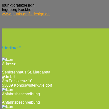
ipunkt grafikdesign
Ingeborg Kuckhoff
www.ipunkt-grafikdesign.de
Schnellzugriff
Seniorenhaus St. Margareta
gGmbH
Am Forstkreuz 10
53639 Königswinter-Stieldorf
Anfahrtsbeschreibung