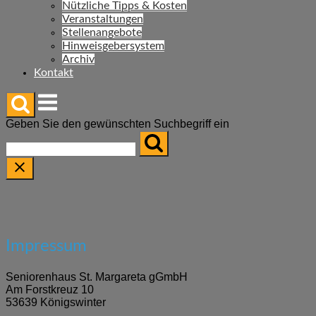
Nützliche Tipps & Kosten
Veranstaltungen
Stellenangebote
Hinweisgebersystem
Archiv
Kontakt
Menu
Geben Sie den gewünschten Suchbegriff ein
Impressum
Seniorenhaus St. Margareta gGmbH
Am Forstkreuz 10
53639 Königswinter