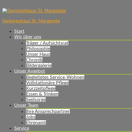
Skip
to
content
Seniorenhaus St. Margareta
Start
Wir über uns
Träger / Aufsichtsrat
Philosophie
Unser Haus
Chronik
Bildergalerie
Unser Angebot
Begleitetes Service-Wohnen
Vollstationäre Pflege
Kurzzeitpflege
Essen & Trinken
Seelsorge
Unser Team
Ihre Ansprechpartner
Jobs
Ehrenamt
Service