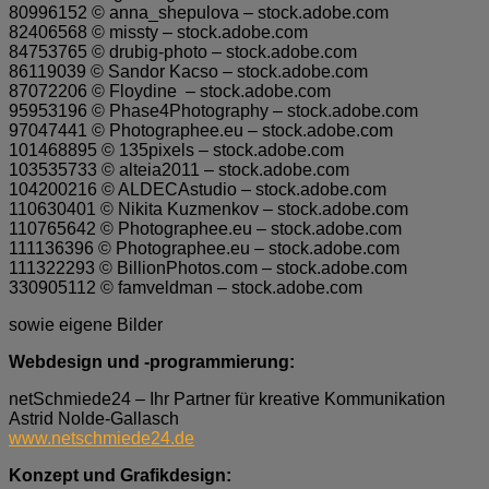
80996152 © anna_shepulova – stock.adobe.com
82406568 © missty – stock.adobe.com
84753765 © drubig-photo – stock.adobe.com
86119039 © Sandor Kacso – stock.adobe.com
87072206 © Floydine – stock.adobe.com
95953196 © Phase4Photography – stock.adobe.com
97047441 © Photographee.eu – stock.adobe.com
101468895 © 135pixels – stock.adobe.com
103535733 © alteia2011 – stock.adobe.com
104200216 © ALDECAstudio – stock.adobe.com
110630401 © Nikita Kuzmenkov – stock.adobe.com
110765642 © Photographee.eu – stock.adobe.com
111136396 © Photographee.eu – stock.adobe.com
111322293 © BillionPhotos.com – stock.adobe.com
330905112 © famveldman – stock.adobe.com
sowie eigene Bilder
Webdesign und -programmierung:
netSchmiede24 – Ihr Partner für kreative Kommunikation
Astrid Nolde-Gallasch
www.netschmiede24.de
Konzept und Grafikdesign: