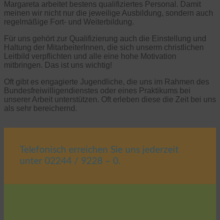
Margareta arbeitet bestens qualifiziertes Personal. Damit
meinen wir nicht nur die jeweilige Ausbildung, sondern auch
regelmäßige Fort- und Weiterbildung.
Für uns gehört zur Qualifizierung auch die Einstellung und
Haltung der MitarbeiterInnen, die sich unserm christlichen
Leitbild verpflichten und alle eine hohe Motivation
mitbringen. Das ist uns wichtig!
Oft gibt es engagierte Jugendliche, die uns im Rahmen des
Bundesfreiwilligendienstes oder eines Praktikums bei
unserer Arbeit unterstützen. Oft erleben diese die Zeit bei uns
als sehr bereichernd.
Telefonisch erreichen Sie uns jederzeit
unter 02244 / 9228 – 0.