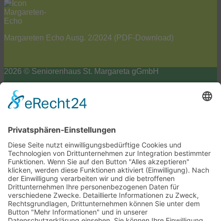
Margareten Echo Ausg. 2/2024
(PDF-Download)
2026 © Seniorenhaus St. Margareta gGmbH
Impressum
Datenschutzerklärung
Barrierefreiheits-Erklärung
Cookie-Einstellungen
Scroll
to
top