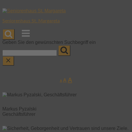
Zum
Zur
Skip
Inhalt
Navigation
to
springen
springen
content
Seniorenhaus St. Margareta
Menu
Geben Sie den gewünschten Suchbegriff ein
Schriftgröße
Schriftgröße
Schriftgröße
A
A
A
verkleinern.
zurücksetzen.
vergrößern.
Markus Pyzalski
Geschäftsführer