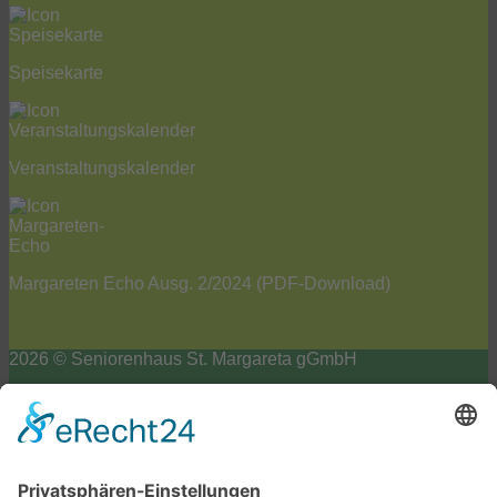
Speisekarte
Veranstaltungskalender
Margareten Echo Ausg. 2/2024
(PDF-Download)
2026 © Seniorenhaus St. Margareta gGmbH
Impressum
Datenschutzerklärung
Barrierefreiheits-Erklärung
Cookie-Einstellungen
Scroll