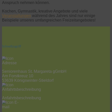
Anspruch nehmen können.
Kochen, Gymnastik, kreative Angebote und viele
Veranstaltungen
während des Jahres sind nur einige
Beispiele unseres umfangreichen Freizeitangebotes!
Schnellzugriff
Seniorenhaus St. Margareta gGmbH
Am Forstkreuz 10
53639 Königswinter-Stieldorf
Anfahrtsbeschreibung