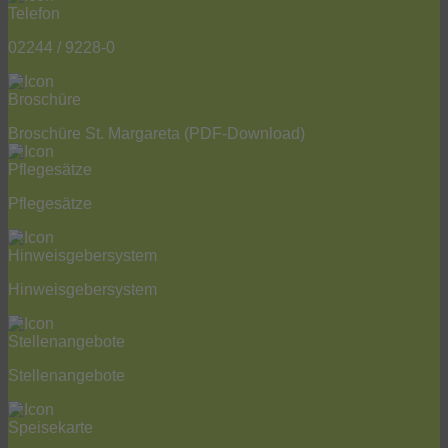
02244 / 9228-0
Broschüre St. Margareta
(PDF-Download)
Pflegesätze
Hinweisgebersystem
Stellenangebote