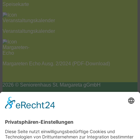
Speisekarte
Veranstaltungskalender
Margareten Echo Ausg. 2/2024
(PDF-Download)
2026 © Seniorenhaus St. Margareta gGmbH
Impressum
Datenschutzerklärung
Barrierefreiheits-Erklärung
Cookie-Einstellungen
Scroll
to
top